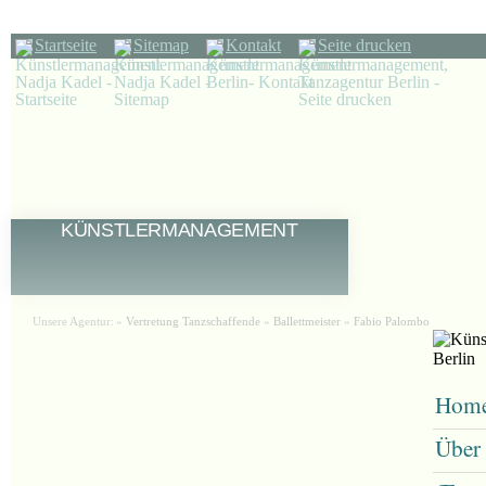
Startseite
Sitemap
Kontakt
Seite drucken
KÜNSTLERMANAGEMENT
Unsere Agentur:
»
Vertretung Tanzschaffende
»
Ballettmeister
»
Fabio Palombo
Hom
Über