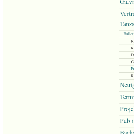
Œuvr
Vertr
Tanzs
Ballet
R
R
D
G
F
R
Neui
Term
Proje
Publi
Back