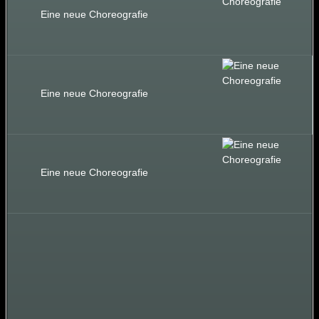
Eine neue Choreografie
Eine neue Choreografie
Eine neue Choreografie