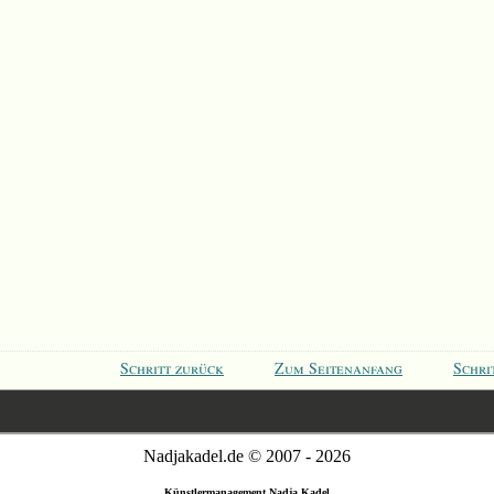
Schritt zurück
Zum Seitenanfang
Schri
Nadjakadel.de © 2007 - 2026
Künstlermanagement Nadja Kadel