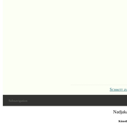
Schritt z
Subnavigation
Nadjaka
Künstl